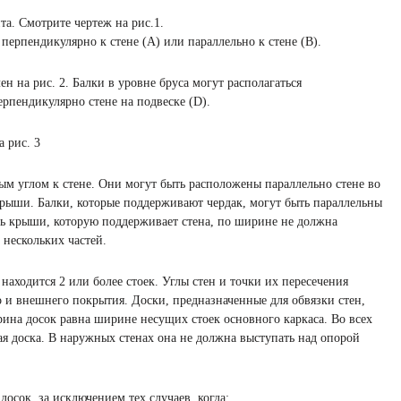
а. Смотрите чертеж на рис.1.
перпендикулярно к стене (A) или параллельно к стене (B).
н на рис. 2. Балки в уровне бруса могут располагаться
ерпендикулярно стене на подвеске (D).
 рис. 3
м углом к стене. Они могут быть расположены параллельно стене во
рыши. Балки, которые поддерживают чердак, могут быть параллельны
сть крыши, которую поддерживает стена, по ширине не должна
 нескольких частей.
находится 2 или более стоек. Углы стен и точки их пересечения
 и внешнего покрытия. Доски, предназначенные для обвязки стен,
на досок равна ширине несущих стоек основного каркаса. Во всех
я доска. В наружных стенах она не должна выступать над опорой
досок, за исключением тех случаев, когда: