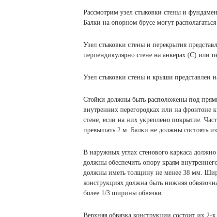
Рассмотрим узел стыковки стены и фундамент
Балки на опорном брусе могут располагаться 
Узел стыковки стены и перекрытия представле
перпендикулярно стене на анкерах (C) или п
Узел стыковки стены и крыши представлен на
Стойки должны быть расположены под прямы
внутренних перегородках или на фронтоне к
стене, если на них укреплено покрытие. Ча
превышать 2 м. Балки не должны состоять из
В наружных углах стенового каркаса должно 
должны обеспечить опору краям внутреннего
должны иметь толщину не менее 38 мм. Шири
конструкциях должна быть нижняя обвязочна
более 1/3 ширины обвязки.
Верхняя обвязка конструкции состоит их 2-х 