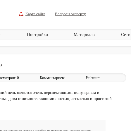
Карта сайта
Вопросы эксперту
т
Постройки
Материалы
Сети
в
осмотров:
0
Комментариев:
Рейтинг:
ний день является очень перспективным, популярным и
ные дома отличаются экономичностью, легкостью и простотой
а применяют дерево хвойных пород: ель, сосну, пихту.