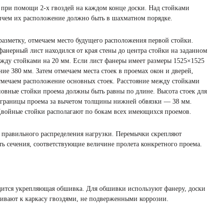
 при помощи 2-х гвоздей на каждом конце доски. Над стойками
ичем их расположение должно быть в шахматном порядке.
 разметку, отмечаем место будущего расположения первой стойки.
фанерный лист находился от края стены до центра стойки на заданном
жду стойками на 20 мм. Если лист фанеры имеет размеры 1525×1525
ие 380 мм. Затем отмечаем места стоек в проемах окон и дверей,
тмечаем расположение основных стоек. Расстояние между стойками
новные стойки проема должны быть равны по длине. Высота стоек для
 границы проема за вычетом толщины нижней обвязки — 38 мм.
Двойные стойки располагают по бокам всех имеющихся проемов.
 правильного распределения нагрузки. Перемычки скрепляют
ь сечения, соответствующие величине пролета конкретного проема.
ится укрепляющая обшивка. Для обшивки используют фанеру, доски
ивают к каркасу гвоздями, не подверженными коррозии.