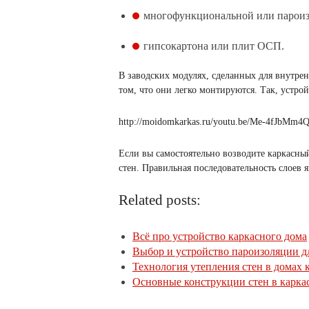
многофункциональной или пароиз
гипсокартона или плит ОСП.
В заводских модулях, сделанных для внутре
том, что они легко монтируются. Так, устрой
http://moidomkarkas.ru/youtu.be/Me-4fJbMm4
Если вы самостоятельно возводите каркасный
стен. Правильная последовательность слоев 
Related posts:
Всё про устройство каркасного дома
Выбор и устройство пароизоляции дл
Технология утепления стен в домах 
Основные конструкции стен в карка