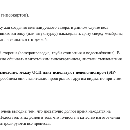
 гипсокартон).
 для создания вентилируемого зазора: в данном случае весь
ешнюю вагонку (или штукатурку) накладывать сразу сверху мембраны,
ать и слипаться с отделкой.
 стороны (электропроводка, трубы отопления и водоснабжения). В
жно обшивать влагостойким гипсокартонном, листами стекломагния.
изводстве, между ОСП плит используют пенополистирол (SIP-
арообмена они значительно проигрывают другим видам, но при этом
чень выгодны тем, что достаточно долгое время находятся на
достаток этих домов в том, что точность и качество изготовления
онтролируются все процессы.