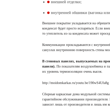
внешней отделки;
внутренней обшивки (вагонка или
Внешнее покрытие укладывается на обрешетку
конденсат будет просто испаряться. Если вн
то утеплитель из-за конденсата может просед
Коммуникации прокладываются с внутренней
санузлах внутреннюю поверхность стены мо
В стеновых панелях, выпускаемых на про
панели).
По показателям воздухообмена и п
их уровень термоизоляции очень высок.
http://moidomkarkas.ru/youtu.be/190wS4Ufa8g
Сборные каркасные дома модульной системы о
гарантийном обслуживании производителя. Не
зависит лишь от производителя и лишь им к