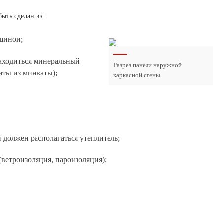
ыть сделан из:
лщиной;
аходиться минеральный
Разрез панели наружной
аты из минваты);
каркасной стены.
 должен располагаться утеплитель;
етроизоляция, пароизоляция);